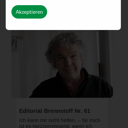
Akzeptieren
Editorial Brennstoff Nr. 61
Ich kann mir nicht helfen, – für mich
ist es herzzerreissend, wenn ich