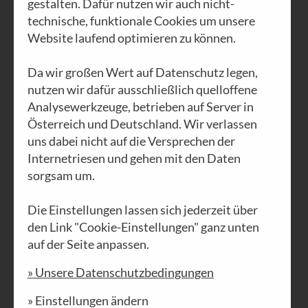
Staudinger
gestalten. Dafür nutzen wir auch nicht-
technische, funktionale Cookies um unsere
Website laufend optimieren zu können.
Seit fast 20 Jahren ist er der
Da wir großen Wert auf Datenschutz legen,
Impulsgeber des Magazins.
nutzen wir dafür ausschließlich quelloffene
Analysewerkzeuge, betrieben auf Server in
Mit philosophisch-
Österreich und Deutschland. Wir verlassen
gesellschaftskritischen
uns dabei nicht auf die Versprechen der
Artikeln liefert er den
Internetriesen und gehen mit den Daten
Brennstoff für Herz und
sorgsam um.
Seele.
Die Einstellungen lassen sich jederzeit über
den Link "Cookie-Einstellungen" ganz unten
auf der Seite anpassen.
» Unsere Datenschutzbedingungen
» Einstellungen ändern