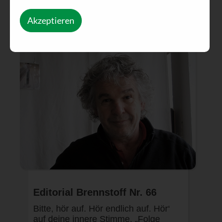
Akzeptieren
Editorial Brennstoff Nr. 66
Bitte, hör auf. Hör endlich auf. Hör‘
auf deine innere Stimme. „Folge