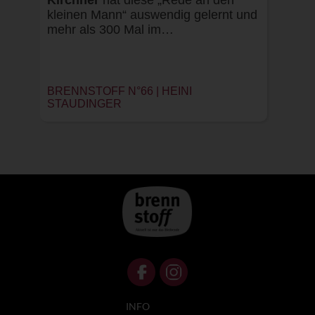
Kirchner
hat diese „Rede an den
kleinen Mann“ auswendig gelernt und
mehr als 300 Mal im…
BRENNSTOFF N°66 |
HEINI
STAUDINGER
INFO