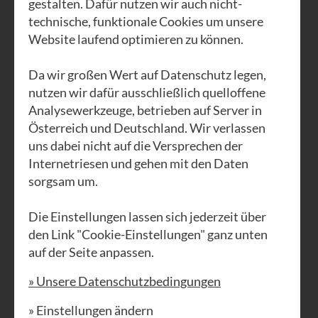
gestalten. Dafür nutzen wir auch nicht-
technische, funktionale Cookies um unsere
Website laufend optimieren zu können.
Nr. 66 | Jänner 2024
Da wir großen Wert auf Datenschutz legen,
Auf-hören
nutzen wir dafür ausschließlich quelloffene
Analysewerkzeuge, betrieben auf Server in
Bitte, hör auf. Hör endlich auf.
Österreich und Deutschland. Wir verlassen
Hör‘ auf deine innere Stimme.
„Folge Deinem Herzen, auch
uns dabei nicht auf die Versprechen der
wenn es dich vom Pfad ängstlicher
Internetriesen und gehen mit den Daten
Seelen wegführt ...“ (W. Reich) Oh
ja, diese Stimmen hören wir
sorgsam um.
tagtäglich, und immer wieder liegt
es an uns, auf welche Stimme wir
hören. In der Brennstoff Ausgabe
Die Einstellungen lassen sich jederzeit über
Nr. 66 „Auf-hören“ befasst sich
den Link "Cookie-Einstellungen" ganz unten
das Magazin damit, ob wir fähig
sind auf die innere Stimme zu
auf der Seite anpassen.
hören und mit so manchen
Zwängen und Süchten
» Unsere Datenschutzbedingungen
aufzuhören.
» Einstellungen ändern
PDF DOWNLOAD