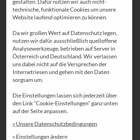
gestalten. Dafür nutzen wir auch nicht-
technische, funktionale Cookies um unsere
Website laufend optimieren zu können.
AUSGABE N°58a
Ein Zeichen
Da wir großen Wert auf Datenschutz legen,
nutzen wir dafür ausschließlich quelloffene
der
Analysewerkzeuge, betrieben auf Server in
Verbundenheit
Österreich und Deutschland. Wir verlassen
uns dabei nicht auf die Versprechen der
PDF DOWNLOAD
Internetriesen und gehen mit den Daten
sorgsam um.
Die Einstellungen lassen sich jederzeit über
den Link "Cookie-Einstellungen" ganz unten
auf der Seite anpassen.
» Unsere Datenschutzbedingungen
» Einstellungen ändern