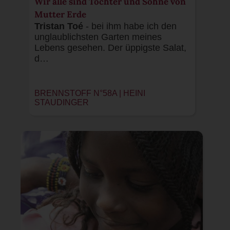
Wir alle sind Töchter und Söhne von
Mutter Erde
Tristan Toé
- bei ihm habe ich den
unglaublichsten Garten meines
Lebens gesehen. Der üppigste Salat,
d…
BRENNSTOFF N°58A |
HEINI
STAUDINGER