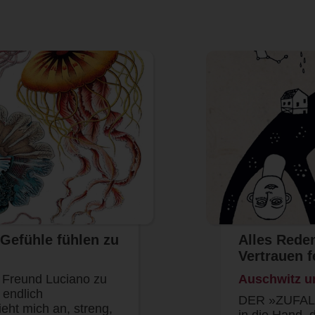
 Gefühle fühlen zu
Alles Reden
Vertrauen f
Freund Luciano zu
Auschwitz u
n endlich
DER »ZUFALL«
ht mich an, streng,
in die Hand, d