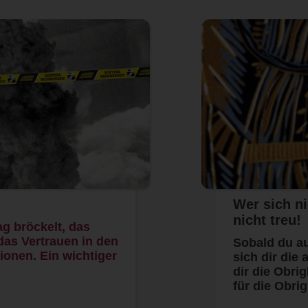
Wer sich ni
nicht treu!
ag bröckelt, das
das Vertrauen in den
Sobald du au
tionen. Ein wichtiger
sich dir die
…
dir die Obrig
für die Obri