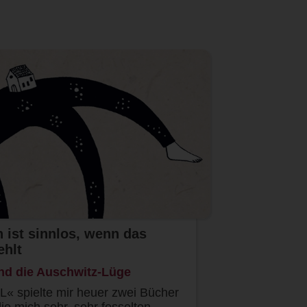
 ist sinnlos, wenn das
ehlt
nd die Auschwitz-Lüge
 spielte mir heuer zwei Bücher
ie mich sehr, sehr fesselten.