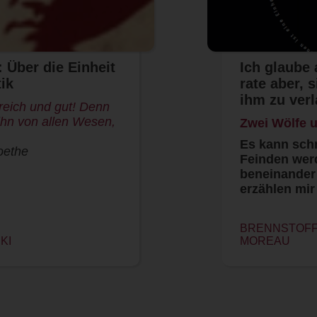
 Über die Einheit
Ich glaube
ik
rate aber, 
ihm zu ver
freich und gut! Denn
 ihn von allen Wesen,
Zwei Wölfe 
Es kann schn
oethe
Feinden wer
beneinander 
erzählen mi
BRENNSTOFF 
KI
MOREAU