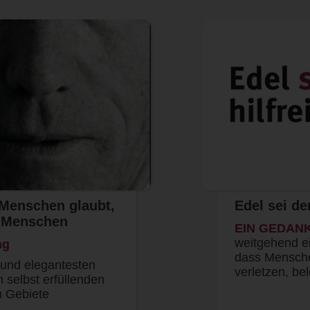
Menschen glaubt,
Edel sei de
m Menschen
EIN GEDAN
weitgehend ei
ng
dass Mensche
 und elegantesten
verletzen, be
 selbst erfüllenden
 Gebiete