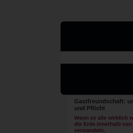
Gastfreundschaft: un
und Pflicht
Wenn es alle wirklich w
die Erde innerhalb vo
verwandeln.