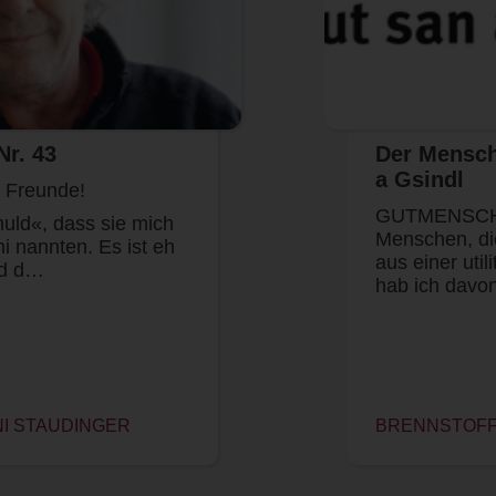
Nr. 43
Der Mensch 
a Gsindl
e Freunde!
GUTMENSCH is
uld«, dass sie mich
Menschen, di
i nannten. Es ist eh
aus einer util
nd d…
hab ich davo
NI STAUDINGER
BRENNSTOFF 