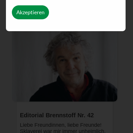
Akzeptieren
Editorial Brennstoff Nr. 42
Liebe Freundinnen, liebe Freunde!
Sklaverei war mir immer unheimlich.