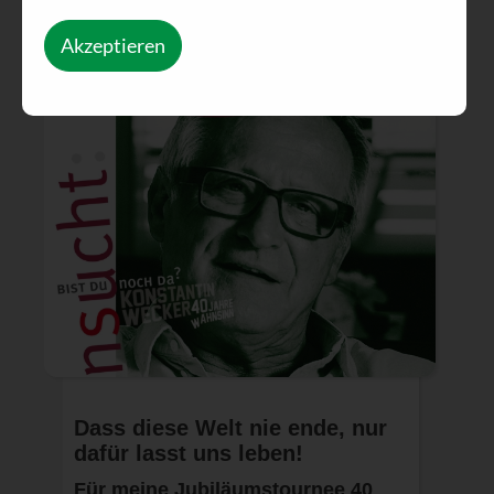
Akzeptieren
Dass diese Welt nie ende, nur
dafür lasst uns leben!
Für meine Jubiläumstournee 40