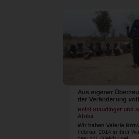
Aus eigener Überze
der Veränderung vol
Heini Staudinger und S
Afrika
Wir haben Valerie Bro
Februar 2014 in ihrer W
besucht. Gleich unei…