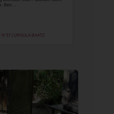
en. Bev…
N°37 | URSULA BAATZ