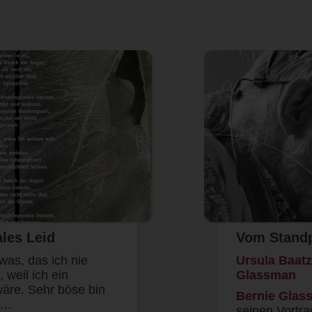
les Leid
Vom Standp
was, das ich nie
Ursula Baatz
 weil ich ein
Glassman
wäre. Sehr böse bin
Bernie Glas
se…
seinen Vortr