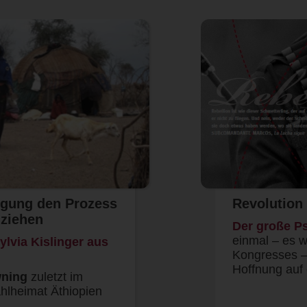
ugung den Prozess
Revolution
lziehen
Der große P
einmal – es 
ylvia Kislinger aus
Kongresses –
Hoffnung auf 
wning
zuletzt im
ahlheimat Äthiopien