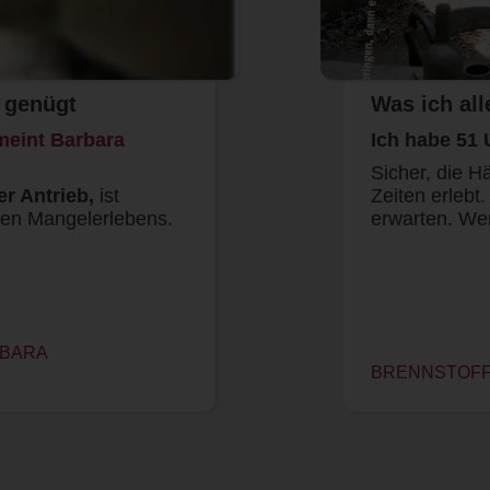
s genügt
Was ich all
meint Barbara
Ich habe 51 
Sicher, die H
r Antrieb,
ist
Zeiten erlebt.
ven Mangelerlebens.
erwarten. We
RBARA
BRENNSTOFF 