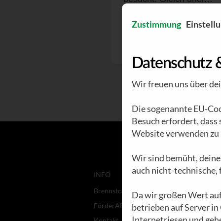
Zustimmung
Einstell
BRENNSTOFF N°37 | HEI
SYLVIA KISLINGER
Datenschutz 
Wir freuen uns über de
Die sogenannte EU-Cook
Besuch erfordert, dass
Website verwenden zu 
Wir sind bemüht, deine
auch nicht-technische,
INFO
Brennstoff
Da wir großen Wert auf
FörderABO
betrieben auf Server in
Internetriesen und geh
Kontakt